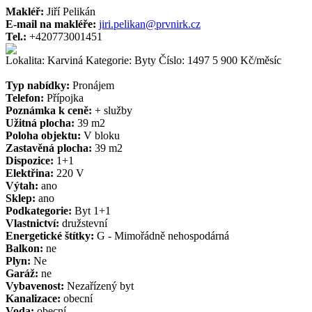
Makléř:
Jiří Pelikán
E-mail na makléře:
jiri.pelikan@prvnirk.cz
Tel.:
+420773001451
Lokalita: Karviná
Kategorie: Byty
Číslo: 1497
5 900 Kč/měsíc
Typ nabídky:
Pronájem
Telefon:
Přípojka
Poznámka k ceně:
+ služby
Užitná plocha:
39 m2
Poloha objektu:
V bloku
Zastavěná plocha:
39 m2
Dispozice:
1+1
Elektřina:
220 V
Výtah:
ano
Sklep:
ano
Podkategorie:
Byt 1+1
Vlastnictví:
družstevní
Energetické štítky:
G - Mimořádně nehospodárná
Balkon:
ne
Plyn:
Ne
Garáž:
ne
Vybavenost:
Nezařízený byt
Kanalizace:
obecní
Voda:
obecní