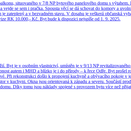
balkonu, situovaného v 7/8 NP bytového panelového domu s výtahem. Byt
a vejde se sem i pračka. Spousta věcí se dá schovat do komory a uvolní
m je zateplený a v bezvadném stavu. V dosahu je veškerá občanská vyb
ovize RK 10.000,- Kč. Byt bude k dispozici nejspíše od 1. 9. 2025.
ií. Byt je v osobním vlastnictví, umístěn je v 9/13 NP revitalizovan
ost autem i MHD a blízko je i do přírody – k řece Odře. Byt prošel rozs
vé. Při rekonstrukci došlo k propojení kuchyně a obývacího pokoje v j
or v kuchyni. Okna jsou orientovaná k západu a severu. Součástí prod
 domu. Díky tomu jsou náklady spojené s provozem bytu více než přijat