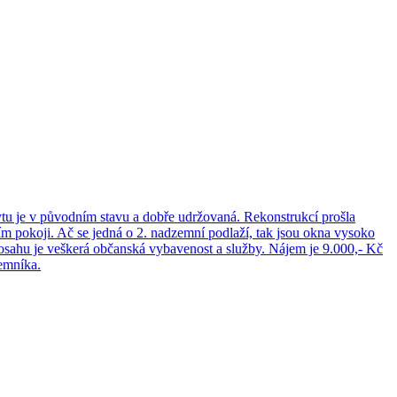
tu je v původním stavu a dobře udržovaná. Rekonstrukcí prošla
m pokoji. Ač se jedná o 2. nadzemní podlaží, tak jsou okna vysoko
osahu je veškerá občanská vybavenost a služby. Nájem je 9.000,- Kč
jemníka.