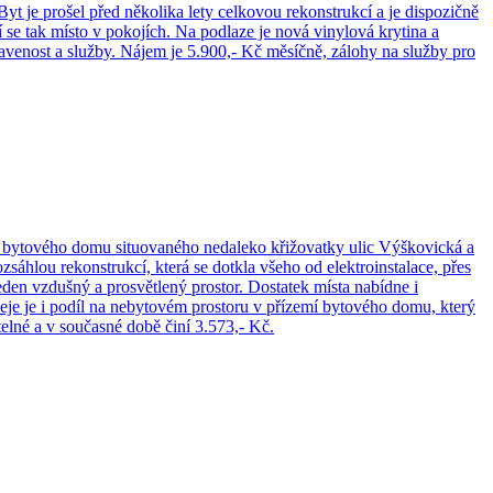
 je prošel před několika lety celkovou rekonstrukcí a je dispozičně
 se tak místo v pokojích. Na podlaze je nová vinylová krytina a
avenost a služby. Nájem je 5.900,- Kč měsíčně, zálohy na služby pro
ého bytového domu situovaného nedaleko křižovatky ulic Výškovická a
áhlou rekonstrukcí, která se dotkla všeho od elektroinstalace, přes
eden vzdušný a prosvětlený prostor. Dostatek místa nabídne i
eje je i podíl na nebytovém prostoru v přízemí bytového domu, který
elné a v současné době činí 3.573,- Kč.