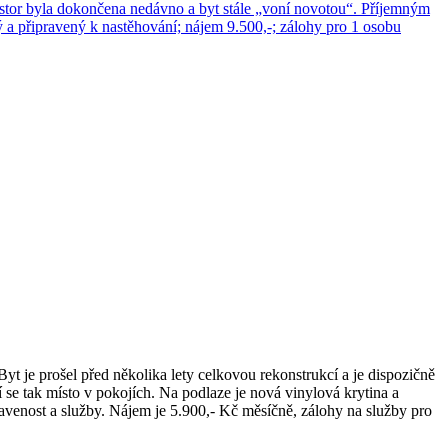
stor byla dokončena nedávno a byt stále „voní novotou“. Příjemným
 a připravený k nastěhování; nájem 9.500,-; zálohy pro 1 osobu
 je prošel před několika lety celkovou rekonstrukcí a je dispozičně
 se tak místo v pokojích. Na podlaze je nová vinylová krytina a
avenost a služby. Nájem je 5.900,- Kč měsíčně, zálohy na služby pro