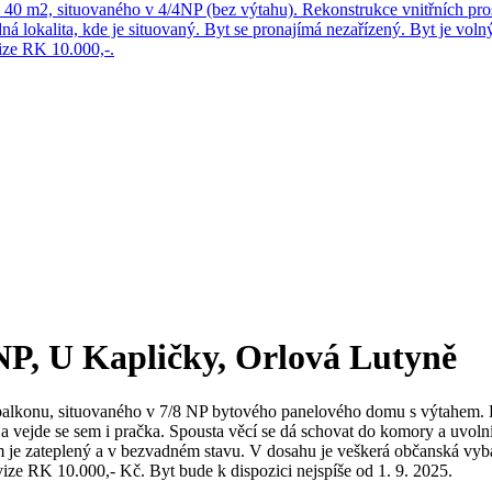
40 m2, situovaného v 4/4NP (bez výtahu). Rekonstrukce vnitřních pro
 lokalita, kde je situovaný. Byt se pronajímá nezařízený. Byt je volný
vize RK 10.000,-.
NP, U Kapličky, Orlová Lutyně
balkonu, situovaného v 7/8 NP bytového panelového domu s výtahem. Byt
a vejde se sem i pračka. Spousta věcí se dá schovat do komory a uvolní
m je zateplený a v bezvadném stavu. V dosahu je veškerá občanská vyb
ovize RK 10.000,- Kč. Byt bude k dispozici nejspíše od 1. 9. 2025.