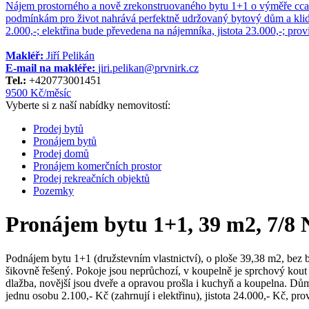
Nájem prostorného a nově zrekonstruovaného bytu 1+1 o výměře cca 
podmínkám pro život nahrává perfektně udržovaný bytový dům a klidná
2.000,-; elektřina bude převedena na nájemníka, jistota 23.000,-; pro
Makléř:
Jiří Pelikán
E-mail na makléře:
jiri.pelikan@prvnirk.cz
Tel.:
+420773001451
9500 Kč/měsíc
Vyberte si z naší nabídky nemovitostí:
Prodej bytů
Pronájem bytů
Prodej domů
Pronájem komerčních prostor
Prodej rekreačních objektů
Pozemky
Pronájem bytu 1+1, 39 m2, 7/8 
Podnájem bytu 1+1 (družstevním vlastnictví), o ploše 39,38 m2, bez 
šikovně řešený. Pokoje jsou neprůchozí, v koupelně je sprchový kout 
dlažba, novější jsou dveře a opravou prošla i kuchyň a koupelna. Dů
jednu osobu 2.100,- Kč (zahrnují i elektřinu), jistota 24.000,- Kč, pr