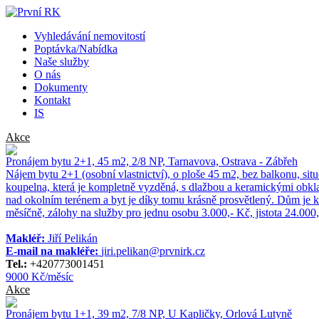
Vyhledávání nemovitostí
Poptávka/Nabídka
Naše služby
O nás
Dokumenty
Kontakt
IS
Akce
Pronájem bytu 2+1, 45 m2, 2/8 NP, Tarnavova, Ostrava - Zábřeh
Nájem bytu 2+1 (osobní vlastnictví), o ploše 45 m2, bez balkonu, s
koupelna, která je kompletně vyzděná, s dlažbou a keramickými obkla
nad okolním terénem a byt je díky tomu krásně prosvětlený. Dům je k
měsíčně, zálohy na služby pro jednu osobu 3.000,- Kč, jistota 24.00
Makléř:
Jiří Pelikán
E-mail na makléře:
jiri.pelikan@prvnirk.cz
Tel.:
+420773001451
9000 Kč/měsíc
Akce
Pronájem bytu 1+1, 39 m2, 7/8 NP, U Kapličky, Orlová Lutyně