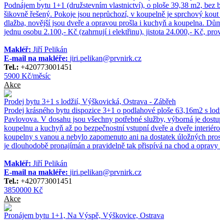
Podnájem bytu 1+1 (družstevním vlastnictví), o ploše 39,38 m2, bez 
šikovně řešený. Pokoje jsou neprůchozí, v koupelně je sprchový kout 
dlažba, novější jsou dveře a opravou prošla i kuchyň a koupelna. Dů
jednu osobu 2.100,- Kč (zahrnují i elektřinu), jistota 24.000,- Kč, pr
Makléř:
Jiří Pelikán
E-mail na makléře:
jiri.pelikan@prvnirk.cz
Tel.:
+420773001451
5900 Kč/měsíc
Akce
Prodej bytu 3+1 s lodžií, Výškovická, Ostrava - Zábřeh
Prodej krásného bytu dispozice 3+1 o podlahové ploše 63,16m2 s lodž
Pavlovova. V dosahu jsou všechny potřebné služby, výborná je dostupn
koupelnu a kuchyň až po bezpečnostní vstupní dveře a dveře interiéro
koupelny s vanou a nebylo zapomenuto ani na dostatek úložných prost
je dlouhodobě pronajímán a pravidelně tak přispívá na chod a opravy
Makléř:
Jiří Pelikán
E-mail na makléře:
jiri.pelikan@prvnirk.cz
Tel.:
+420773001451
3850000 Kč
Akce
Pronájem bytu 1+1, Na Výspě, Výškovice, Ostrava