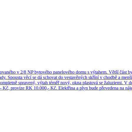
ituovaného v 2/8 NP bytového panelového domu s výtahem. Větší část by
dy. Spousta věcí se dá schovat do vestavěných skříní v chodbě a menší
ompletně spravený, výtah téměř nový, okna plastová se žaluziemi. V d
0,- Kč, provize RK 10.000,- Kč. Elektřina a plyn bude převedena na ná