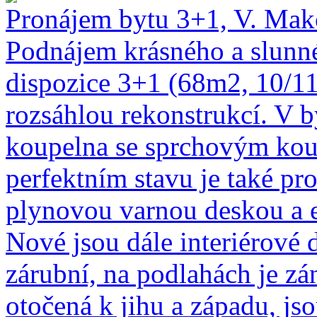
Pronájem bytu 3+1, V. Mak
Podnájem krásného a slunné
dispozice 3+1 (68m2, 10/11
rozsáhlou rekonstrukcí. V by
koupelna se sprchovým kou
perfektním stavu je také pr
plynovou varnou deskou a e
Nové jsou dále interiérové d
zárubní, na podlahách je z
otočená k jihu a západu, js