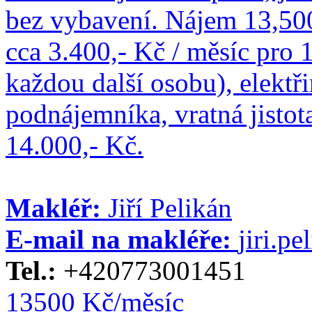
bez vybavení. Nájem 13,500
cca 3.400,- Kč / měsíc pro 
každou další osobu), elektř
podnájemníka, vratná jistot
14.000,- Kč.
Makléř:
Jiří Pelikán
E-mail na makléře:
jiri.p
Tel.:
+420773001451
13500 Kč/měsíc