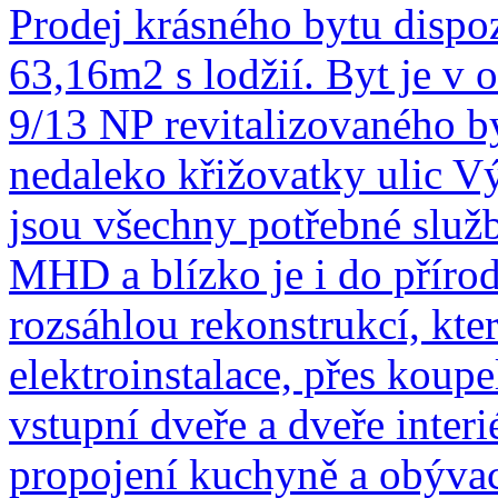
Prodej krásného bytu dispo
63,16m2 s lodžií. Byt je v o
9/13 NP revitalizovaného 
nedaleko křižovatky ulic V
jsou všechny potřebné služb
MHD a blízko je i do přírod
rozsáhlou rekonstrukcí, kte
elektroinstalace, přes koup
vstupní dveře a dveře interi
propojení kuchyně a obývac