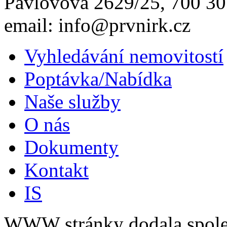
Pavlovova 2629/25, 700 30 
email: info@prvnirk.cz
Vyhledávání nemovitostí
Poptávka/Nabídka
Naše služby
O nás
Dokumenty
Kontakt
IS
WWW stránky dodala spol