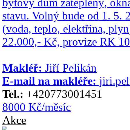
bytový dům zateplený, okna
stavu. Volný bude od 1. 5. 
(voda, teplo, elektřina, ply
22.000,- Kč, provize RK 10
Makléř:
Jiří Pelikán
E-mail na makléře:
jiri.p
Tel.:
+420773001451
8000 Kč/měsíc
Akce