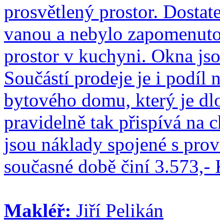
prosvětlený prostor. Dostat
vanou a nebylo zapomenuto 
prostor v kuchyni. Okna jso
Součástí prodeje je i podíl
bytového domu, který je d
pravidelně tak přispívá na
jsou náklady spojené s prov
současné době činí 3.573,- 
Makléř:
Jiří Pelikán