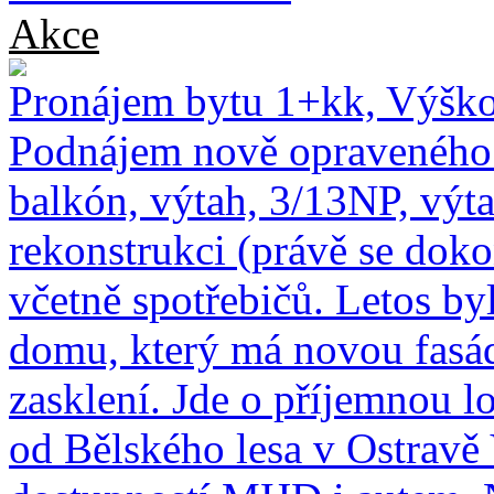
Akce
Pronájem bytu 1+kk, Výško
Podnájem nově opraveného 
balkón, výtah, 3/13NP, výta
rekonstrukci (právě se dok
včetně spotřebičů. Letos by
domu, který má novou fasá
zasklení. Jde o příjemnou lo
od Bělského lesa v Ostravě