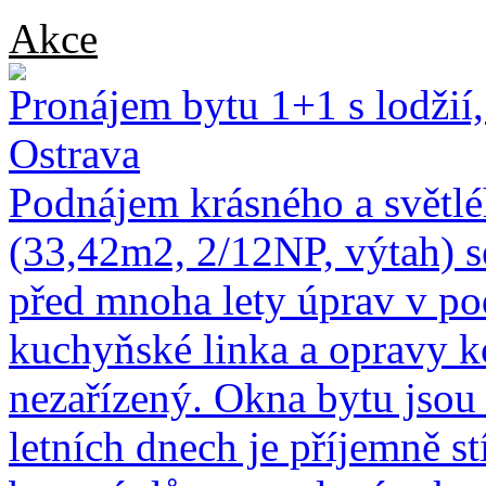
Akce
Pronájem bytu 1+1 s lodžií
Ostrava
Podnájem krásného a světlé
(33,42m2, 2/12NP, výtah) se
před mnoha lety úprav v po
kuchyňské linka a opravy k
nezařízený. Okna bytu jsou 
letních dnech je příjemně s