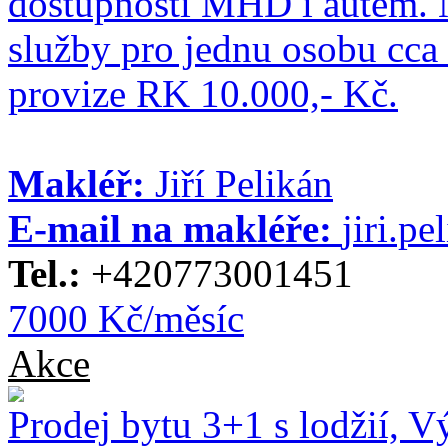
dostupností MHD i autem. 
služby pro jednu osobu cca 
provize RK 10.000,- Kč.
Makléř:
Jiří Pelikán
E-mail na makléře:
jiri.p
Tel.:
+420773001451
7000 Kč/měsíc
Akce
Prodej bytu 3+1 s lodžií, V